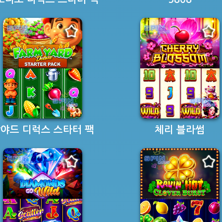
야드 디럭스 스타터 팩
체리 블라썸