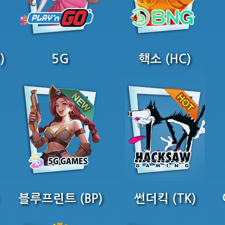
)
5G
핵소 (HC)
블루프린트 (BP)
썬더킥 (TK)