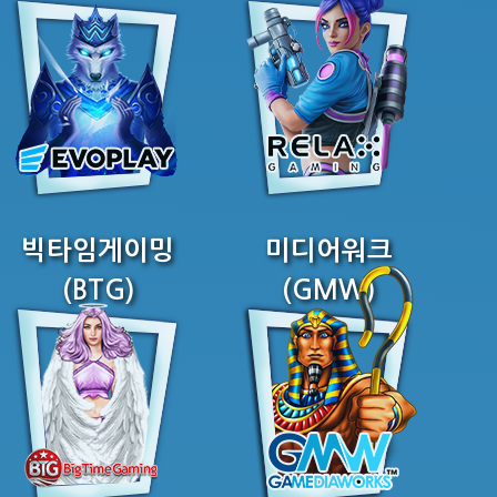
빅타임게이밍
미디어워크
(BTG)
(GMW)