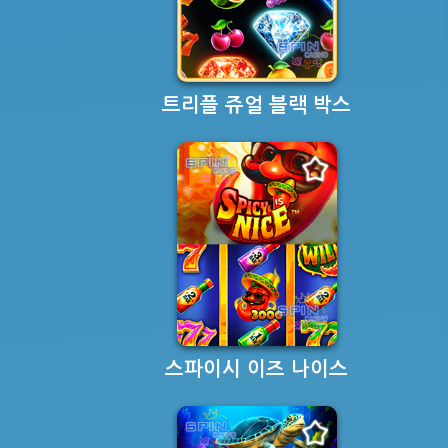
트리플 쥬얼 블랙 박스
스파이시 이즈 나이스