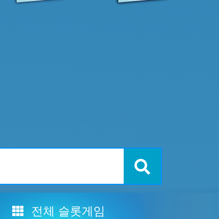
전체 슬롯게임