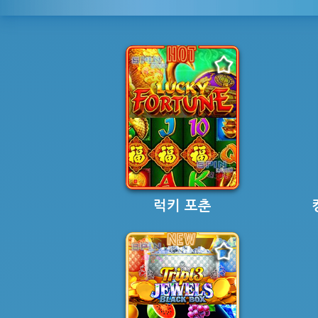
럭키 포춘