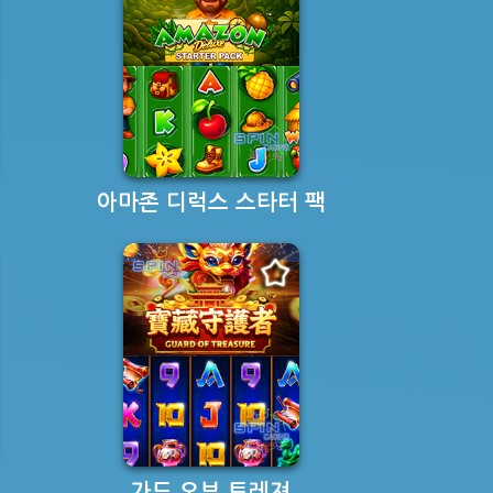
아마존 디럭스 스타터 팩
가드 오브 트레져