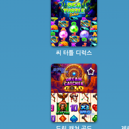
씨 터틀 디럭스
드림 캐쳐 골드
제