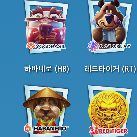
하바네로 (HB)
레드타이거 (RT)