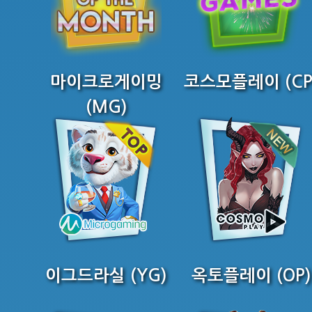
마이크로게이밍
코스모플레이 (CP
(MG)
이그드라실 (YG)
옥토플레이 (OP)