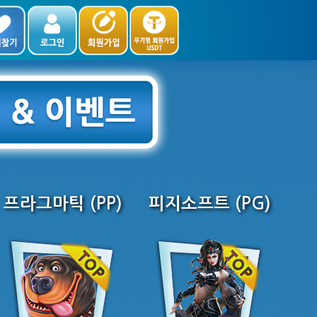
프라그마틱 (PP)
피지소프트 (PG)